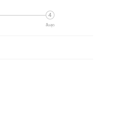
สิ้นสุด