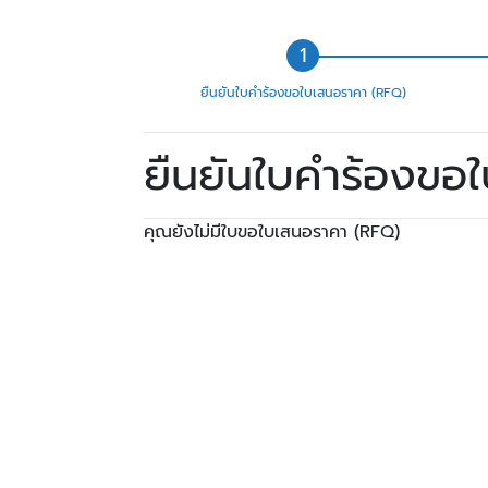
ยืนยันใบคำร้องขอใบเสนอราคา (RFQ)
ยืนยันใบคำร้องขอ
คุณยังไม่มีใบขอใบเสนอราคา (RFQ)