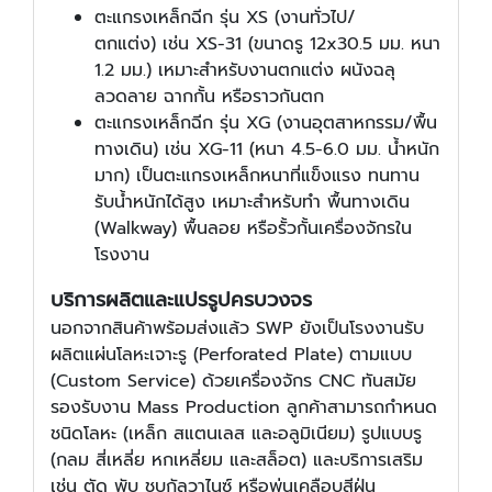
ตะแกรงเหล็กฉีก รุ่น XS (งานทั่วไป/
ตกแต่ง) เช่น XS-31 (ขนาดรู 12x30.5 มม. หนา
1.2 มม.) เหมาะสำหรับงานตกแต่ง ผนังฉลุ
ลวดลาย ฉากกั้น หรือราวกันตก
ตะแกรงเหล็กฉีก รุ่น XG (งานอุตสาหกรรม/พื้น
ทางเดิน) เช่น XG-11 (หนา 4.5-6.0 มม. น้ำหนัก
มาก) เป็นตะแกรงเหล็กหนาที่แข็งแรง ทนทาน
รับน้ำหนักได้สูง เหมาะสำหรับทำ พื้นทางเดิน
(Walkway) พื้นลอย หรือรั้วกั้นเครื่องจักรใน
โรงงาน
บริการผลิตและแปรรูปครบวงจร
นอกจากสินค้าพร้อมส่งแล้ว SWP ยังเป็นโรงงานรับ
ผลิตแผ่นโลหะเจาะรู (Perforated Plate) ตามแบบ
(Custom Service) ด้วยเครื่องจักร CNC ทันสมัย
รองรับงาน Mass Production ลูกค้าสามารถกำหนด
ชนิดโลหะ (เหล็ก สแตนเลส และอลูมิเนียม) รูปแบบรู
(กลม สี่เหลี่ย หกเหลี่ยม และสล็อต) และบริการเสริม
เช่น ตัด พับ ชุบกัลวาไนซ์ หรือพ่นเคลือบสีฝุ่น