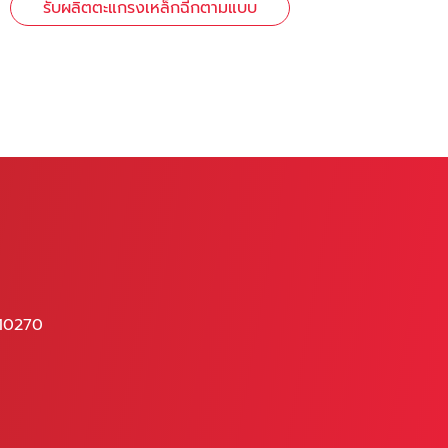
รับผลิตตะแกรงเหล็กฉีกตามแบบ
 10270