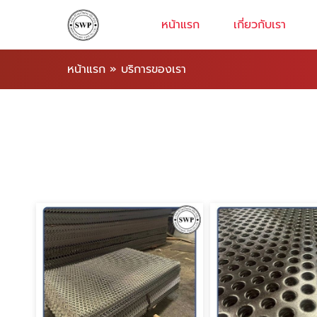
หน้าแรก
เกี่ยวกับเรา
หน้าแรก
»
บริการของเรา